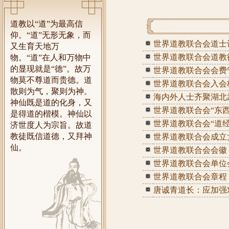
道教以“道”为最高信
仰。“道”无形无象，而
世界道教联合会道士认定备
又生育天地万
世界道教联合会道教徒入道办
物。“道”在人和万物中
的显现就是“德”。故万
世界道教联合会会费管理办法
物莫不尊道而贵德。道
世界道教联合会入会标准 Wo
散则为气，聚则为神。
海内外人士齐聚湖北
神仙既是道的化身，又
世界道教联合会“东
是得道的楷模。神仙以
世界道教联合会“道经
济世度人为宗旨。故道
教徒既信道德，又拜神
世界道教联合会成立
仙。
世界道教联合会会徽
世界道教联合会单位
世界道教联合会章程
唐诚青道长：应加强