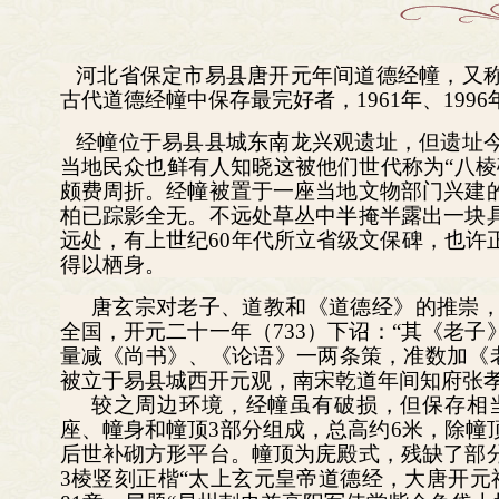
河北省保定市易县唐开元年间道德经幢，又
古代道德经幢中保存最完好者，1961年、19
经幢位于易县县城东南龙兴观遗址，但遗址
当地民众也鲜有人知晓这被他们世代称为“八棱
颇费周折。经幢被置于一座当地文物部门兴建
柏已踪影全无。不远处草丛中半掩半露出一块
远处，有上世纪60年代所立省级文保碑，也许
得以栖身。
唐玄宗对老子、道教和《道德经》的推崇
全国，开元二十一年（733）下诏：“其《老
量减《尚书》、《论语》一两条策，准数加《老
被立于易县城西开元观，南宋乾道年间知府张
较之周边环境，经幢虽有破损，但保存相
座、幢身和幢顶3部分组成，总高约6米，除幢
后世补砌方形平台。幢顶为庑殿式，残缺了部
3棱竖刻正楷“太上玄元皇帝道德经，大唐开元