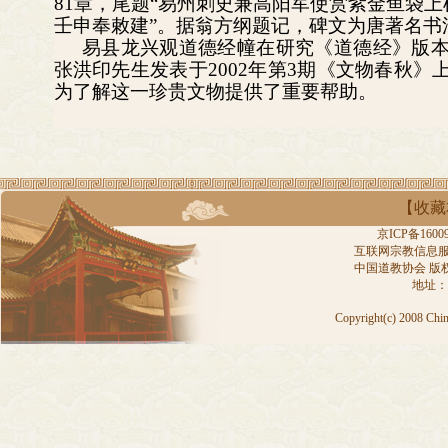
81章，尾题“易州刺史兼高阳军使赏紫金鱼袋
壬申奉敕建”。据翁方纲题记，碑文为唐著名书
易县龙兴观道德经幢在研究《道德经》版
张洪印先生发表于2002年第3期《文物春秋
为了解这一珍贵文物提供了重要帮助。