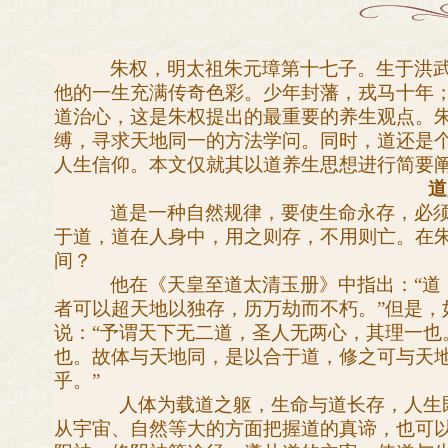
朱权，明太祖朱元璋第十七子。生于洪武十一
他的一生充满传奇色彩。少年封藩，戎马十年
道治心，这是朱权提出的最重要的养生观点。
缚，寻求天地同一的方法学问。同时，道还是
人生信仰。本文仅就其以道养生思想进行简要
道
道是一种自然规律，要使生命永存，必须
于道，道在人身中，用之则存，不用则亡。在
间？
他在《天皇至道太清玉册》中指出：“道
者可以超天地以独存，历万劫而不朽。”但是，
说：“予谓天下无二道，圣人无两心，其理一也
也。故体与天地同，是以合于道，修之可与天
乎。”
人体为载道之躯，生命与道长存，人生
从宇宙、自然等大的方面把握道的真谛，也可