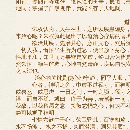
阳神、修阴神等途径，遵从道的主宰，使道与
地同；掌握了自然规律，就能长存于天地间。
道
朱权认为，人生在世，之所以疾患缠身
来治心呢？朱权就此提出了以道治心疗病的著
欲治其疾，先治其心。必正其心，然后
一切人我，悔悟平生所为过恶，便当放下身心
性地平和，知世间万事皆是空虚，终日营为皆
然领悟，顿生解释，心地自然清静，疾病自然
之大法也。
治心的关键是使心地宁静，同乎大顺，
心者，神明之舍，中虚不过径寸，而神
或喜怒，或思虑，一日之间，一时之顷，径寸
谋，而自不觉。或曰：谨于为善，若嗜欲一萌
我敌，以我矜愿之意，接彼忿悁之心，何为不
静可以通乎神明。
七情六欲生于心，荣卫昏乱，百病相攻
水不扬波，“水之不挠，久而澄清，洞见其底”