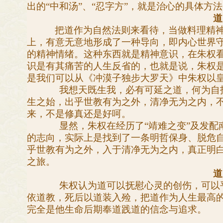
出的“中和汤”、“忍字方”，就是治心的具体方
道
把道作为自然法则来看待，当做料理精
上，有意无意地形成了一种导向，即内心世界
的精神情绪。这种东西就是精神意识，在朱权
识是有其痛苦的人生反省的，也就是说，朱权
是我们可以从《冲漠子独步大罗天》中朱权以
我想天既生我，必有可延之道，何为自
生之始，出乎世教有为之外，清净无为之内，
来，不是修真还是好呵。
显然，朱权在经历了“靖难之变”及发
的志向，实际上是找到了一条明哲保身、脱危
乎世教有为之外，入于清净无为之内，真正明
之旅。
道
朱权认为道可以抚慰心灵的创伤，可以
依道教，死后以道装入殓，把道作为人生最高
完全是他生命后期奉道践道的信念与追求。