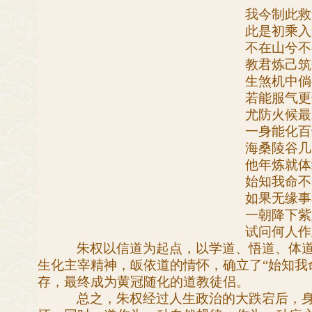
我今制此救
此是初乘入
不在山兮不
教君炼己筑
生煞机中倘
若能服气更
尤防火候最
一身能化百
海桑陵谷几
他年炼就体
始知我命不
如果无缘事
一朝降下紫
试问何人作
朱权以信道为起点，以学道、悟道、体
生化主宰精神，皈依道的情怀，确立了“始知我
存，最终成为黄冠随化的道教徒侣。
总之，朱权经过人生政治的大跌宕后，