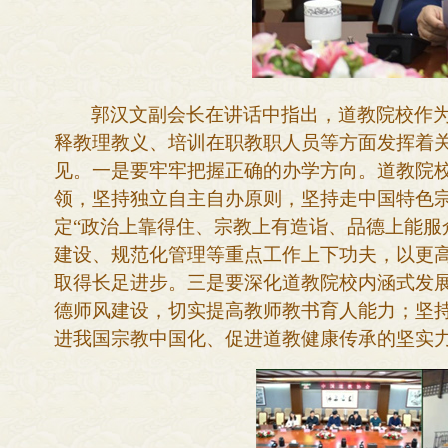
郭汉文副会长在讲话中指出，道教院校作
释教理教义、培训在职教职人员等方面发挥着
见。一是要牢牢把握正确的办学方向。
道教院
领，坚持独立自主自办原则，坚持走中国特色
定
“政治上靠得住、宗教上有造诣、品德上能服
建设、规范化管理等重点工作上下功夫，以更
取得长足进步。
三是
要深化
道教院校内涵式发
德师风建设，切实提高教师教书育人能力；
坚
进我国
宗
教中国化、促进道教健康传承的坚实